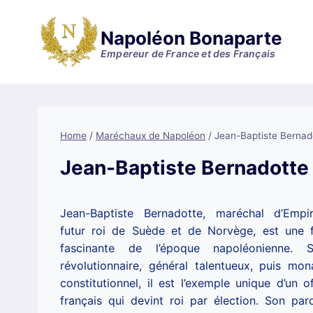
Skip
to
Napoléon Bonaparte
content
Empereur de France et des Français
Home
/
Maréchaux de Napoléon
/
Jean-Baptiste Bernad
MARÉCHAUX
Jean-Baptiste Bernadotte
DE
NAPOLÉON
Jean-Baptiste Bernadotte, maréchal d’Empi
futur roi de Suède et de Norvège, est une f
fascinante de l’époque napoléonienne. S
révolutionnaire, général talentueux, puis mon
constitutionnel, il est l’exemple unique d’un of
français qui devint roi par élection. Son par