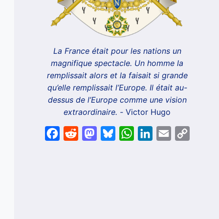
La France était pour les nations un
magnifique spectacle. Un homme la
remplissait alors et la faisait si grande
qu’elle remplissait l’Europe. Il était au-
dessus de l’Europe comme une vision
extraordinaire. -
Victor Hugo
Facebook
Reddit
Mastodon
Bluesky
WhatsApp
LinkedIn
Email
Copy
Link