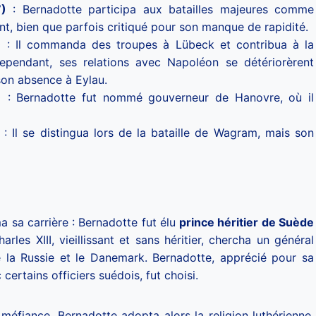
)
: Bernadotte participa aux batailles majeures comme
nt, bien que parfois critiqué pour son manque de rapidité.
)
: Il commanda des troupes à Lübeck et contribua à la
 Cependant, ses relations avec Napoléon se détériorèrent
son absence à Eylau.
)
: Bernadotte fut nommé gouverneur de Hanovre, où il
: Il se distingua lors de la bataille de Wagram, mais son
a sa carrière : Bernadotte fut élu
prince héritier de Suède
rles XIII, vieillissant et sans héritier, chercha un général
 la Russie et le Danemark. Bernadotte, apprécié pour sa
certains officiers suédois, fut choisi.
méfiance. Bernadotte adopta alors la religion luthérienne,