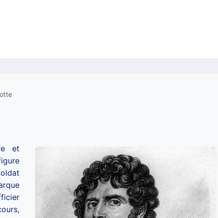
otte
re et
igure
oldat
arque
ficier
cours,