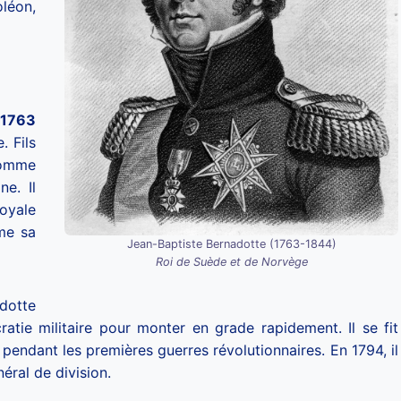
léon,
 1763
. Fils
comme
e. Il
oyale
me sa
Jean-Baptiste Bernadotte (1763-1844)
Roi de Suède et de Norvège
dotte
ocratie militaire pour monter en grade rapidement. Il se fit
ndant les premières guerres révolutionnaires. En 1794, il
néral de division.